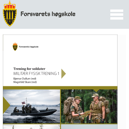
☰
SØK
Trening for soldater
Militær Fysisk Trening 1
Bjørnar Dullum (red)
Forsvarets høgskole – Fagansvar militær idrett og trening
Magnhild Skare (red)