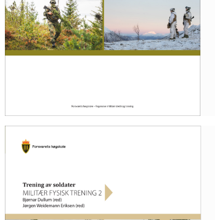
Trening av soldater
Militær Fysisk Trening 2
Bjørnar Dullum (red)
Forsvarets høgskole – Fagansvar militær idrett og trening
Jørgen Weidemann Eriksen (red)